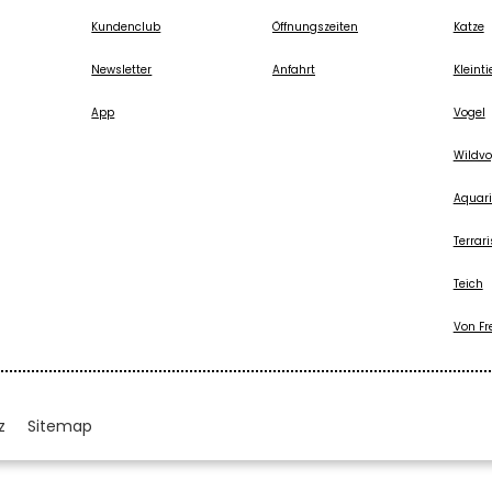
Kundenclub
Öffnungszeiten
Katze
Newsletter
Anfahrt
Kleinti
App
Vogel
Wildvo
Aquari
Terrari
Teich
Von Fr
z
Sitemap