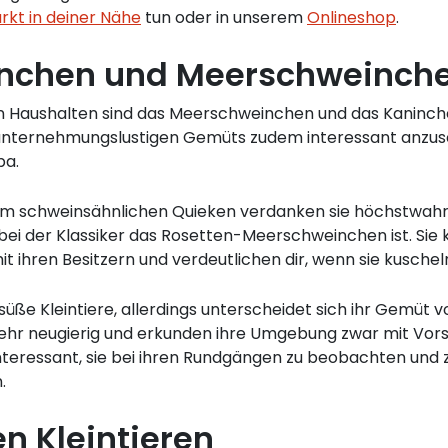
rkt in deiner Nähe
tun oder in unserem
Onlineshop
.
ninchen und Meerschweinch
en Haushalten sind das Meerschweinchen und das Kaninchen
d unternehmungslustigen Gemüts zudem interessant anz
pa.
m schweinsähnlichen Quieken verdanken sie höchstwahrsc
bei der Klassiker das Rosetten-Meerschweinchen ist. Si
 ihren Besitzern und verdeutlichen dir, wenn sie kusche
süße Kleintiere, allerdings unterscheidet sich ihr Gemü
 sehr neugierig und erkunden ihre Umgebung zwar mit Vorsi
nteressant, sie bei ihren Rundgängen zu beobachten und z
.
en Kleintieren