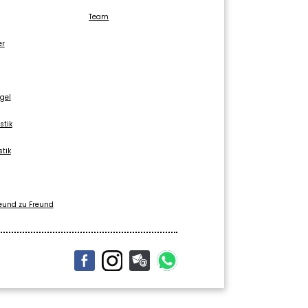
Team
er
gel
stik
stik
eund zu Freund