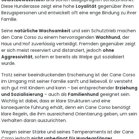
Diese Hunderasse zeigt eine hohe
Loyalität
gegenüber ihren
Bezugspersonen und entwickelt oft eine enge Bindung zu ihrer
Familie.
Seine
natürliche Wachsamkeit
und sein Schutztrieb machen
den Cane Corso zu einem hervorragenden
Wachhund
, der
Haus und Hof zuverlässig verteidigt. Fremden gegenüber zeigt
er sich meist reserviert und distanziert, jedoch
ohne
Aggressivität
, sofern er bereits als Welpe gut sozialisiert
wurde.
Trotz seiner beeindruckenden Erscheinung ist der Cane Corso
im Umgang mit seiner Familie sanft und liebevoll. Er versteht
sich gut mit Kindern und kann – bei entsprechender
Erziehung
und Sozialisierung
– auch als
Familienhund
geeignet sein.
Wichtig ist dabei, dass er klare Strukturen und eine
konsequente Führung erhält, denn ein Cane Corso benötigt
klare Regeln, die ihm ausreichend Orientierung geben, um sein
Verhalten daran auszurichten.
Wegen seiner Stärke und seines Temperaments ist der Cane
Corso jedoch
nicht unbedingt für Hundeanfänger