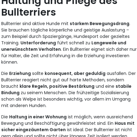
Haltung und Pflege des
Bullterriers
Bullterrier sind aktive Hunde mit
starkem Bewegungsdrang
.
Sie brauchen tägliche körperliche und geistige Auslastung –
zum Beispiel durch Spaziergänge, Hundesport oder gezieltes
Training.
Unterforderung
führt schnell zu
Langeweile und
unerwünschtem Verhalten
. Ein Bullterrier eignet sich daher nur
für Halter, die Zeit und Erfahrung in die Erziehung investieren
können.
Die
Erziehung
sollte
konsequent, aber geduldig
ausfallen. Der
Bullterrier reagiert nicht gut auf harte Methoden, sondern
braucht
klare Regeln, positive Bestärkung
und eine
stabile
Bindung
zu seinem Menschen. Die frühzeitige Sozialisierung
schon als Welpe ist besonders wichtig, vor allem im Umgang
mit anderen Hunden.
Die
Haltung in einer Wohnung
ist möglich, wenn ausreichend
Bewegung und Beschäftigung gewährleistet sind. Ein
Haus mit
sicher eingezäuntem Garten
ist ideal. Der Bullterrier ist nicht
gern allein und sollte nicht über längere Zeit isoliert werden.