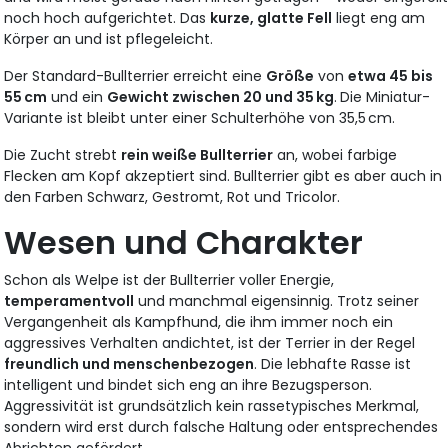
noch hoch aufgerichtet. Das
kurze, glatte Fell
liegt eng am
Körper an und ist pflegeleicht.
Der Standard-Bullterrier erreicht eine
Größe
von
etwa 45 bis
55 cm
und ein
Gewicht zwischen 20 und 35 kg
.
Die Miniatur-
Variante ist bleibt unter einer Schulterhöhe von 35,5 cm.
Die Zucht strebt
rein weiße Bullterrier
an, wobei farbige
Flecken am Kopf akzeptiert sind. Bullterrier gibt es aber auch in
den Farben Schwarz, Gestromt, Rot und Tricolor.
Wesen und Charakter
Schon als Welpe ist der Bullterrier voller Energie,
temperamentvoll
und manchmal eigensinnig. Trotz seiner
Vergangenheit als Kampfhund, die ihm immer noch ein
aggressives Verhalten andichtet, ist der Terrier in der Regel
freundlich und menschenbezogen
. Die lebhafte Rasse ist
intelligent und bindet sich eng an ihre Bezugsperson.
Aggressivität ist grundsätzlich kein rassetypisches Merkmal,
sondern wird erst durch falsche Haltung oder entsprechendes
Abrichten gefördert.