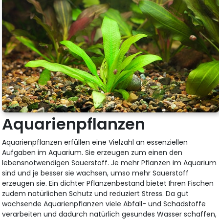
Aquarienpflanzen
Aquarienpflanzen erfüllen eine Vielzahl an essenziellen
Aufgaben im Aquarium. Sie erzeugen zum einen den
lebensnotwendigen Sauerstoff. Je mehr Pflanzen im Aquarium
sind und je besser sie wachsen, umso mehr Sauerstoff
erzeugen sie. Ein dichter Pflanzenbestand bietet Ihren Fischen
zudem natürlichen Schutz und reduziert Stress. Da gut
wachsende Aquarienpflanzen viele Abfall- und Schadstoffe
verarbeiten und dadurch natürlich gesundes Wasser schaffen,