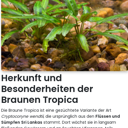
Herkunft und
Besonderheiten der
Braunen Tropica
Die Braune Tropica ist eine gezüchtete Variante der Art
Cryptocoryne wendtii
, die ursprünglich aus den
Flüssen und
Sümpfen
Sri Lankas
stammt. Dort wächst sie in langsam