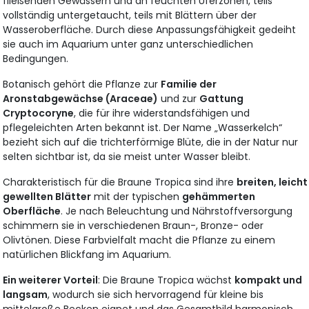
fließenden Gewässern und an feuchten Uferzonen, teils
vollständig untergetaucht, teils mit Blättern über der
Wasseroberfläche. Durch diese Anpassungsfähigkeit gedeiht
sie auch im Aquarium unter ganz unterschiedlichen
Bedingungen.
Botanisch gehört die Pflanze zur
Familie der
Aronstabgewächse (Araceae)
und zur
Gattung
Cryptocoryne
, die für ihre widerstandsfähigen und
pflegeleichten Arten bekannt ist. Der Name „Wasserkelch“
bezieht sich auf die trichterförmige Blüte, die in der Natur nur
selten sichtbar ist, da sie meist unter Wasser bleibt.
Charakteristisch für die Braune Tropica sind ihre
breiten, leicht
gewellten Blätter
mit der typischen
gehämmerten
Oberfläche
. Je nach Beleuchtung und Nährstoffversorgung
schimmern sie in verschiedenen Braun-, Bronze- oder
Olivtönen. Diese Farbvielfalt macht die Pflanze zu einem
natürlichen Blickfang im Aquarium.
Ein weiterer Vorteil
: Die Braune Tropica wächst
kompakt und
langsam
, wodurch sie sich hervorragend für kleine bis
mittelgroße Becken eignet und das Gesamtbild harmonisch